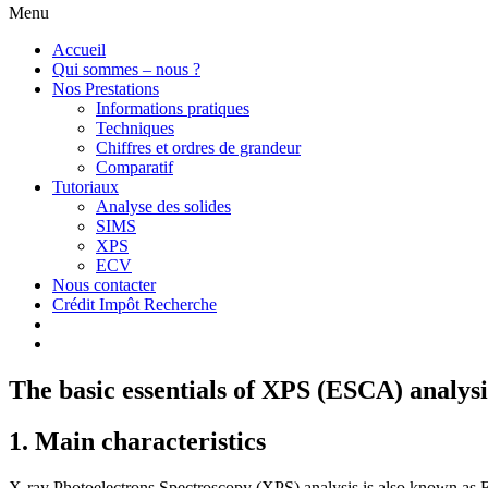
Menu
Accueil
Qui sommes – nous ?
Nos Prestations
Informations pratiques
Techniques
Chiffres et ordres de grandeur
Comparatif
Tutoriaux
Analyse des solides
SIMS
XPS
ECV
Nous contacter
Crédit Impôt Recherche
The basic essentials of XPS (ESCA) analysi
1. Main characteristics
X-ray Photoelectrons Spectroscopy (XPS) analysis is also known as E